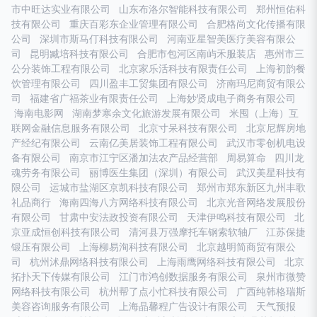
市中旺达实业有限公司
山东布洛尔智能科技有限公司
郑州恒佑科
技有限公司
重庆百彩东企业管理有限公司
合肥格尚文化传播有限
公司
深圳市斯马仃科技有限公司
河南亚星智美医疗美容有限公
司
昆明臧培科技有限公司
合肥市包河区南屿禾服装店
惠州市三
公分装饰工程有限公司
北京家乐活科技有限责任公司
上海初韵餐
饮管理有限公司
四川盈丰工贸集团有限公司
济南玛尼商贸有限公
司
福建省广福茶业有限责任公司
上海妙贤成电子商务有限公司
海南电影网
湖南梦寒余文化旅游发展有限公司
米囤（上海）互
联网金融信息服务有限公司
北京寸呆科技有限公司
北京尼辉房地
产经纪有限公司
云南亿美居装饰工程有限公司
武汉市零创机电设
备有限公司
南京市江宁区潘加法农产品经营部
周易算命
四川龙
魂劳务有限公司
丽博医生集团（深圳）有限公司
武汉美星科技有
限公司
运城市盐湖区京凯科技有限公司
郑州市郑东新区九州丰歌
礼品商行
海南四海八方网络科技有限公司
北京光音网络发展股份
有限公司
甘肃中安法政投资有限公司
天津伊鸣科技有限公司
北
京亚成恒创科技有限公司
清河县万强摩托车钢索软轴厂
江苏保捷
锻压有限公司
上海柳易洵科技有限公司
北京越明简商贸有限公
司
杭州沭鼎网络科技有限公司
上海雨鹰网络科技有限公司
北京
拓扑天下传媒有限公司
江门市鸿创数据服务有限公司
泉州市微赞
网络科技有限公司
杭州帮了点小忙科技有限公司
广西纯韩格瑞斯
美容咨询服务有限公司
上海晶馨程广告设计有限公司
天气预报